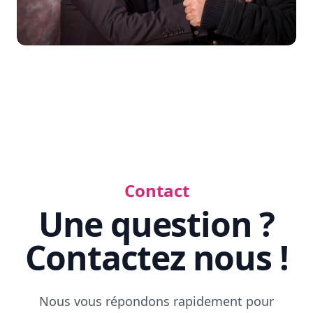
super ambiance et on est tous satisfait de cette
magnifique prestation. Encore une fois merci et
surtout ne change pas ta façon d’être au top.
Lilya et Abdel
Ambiance incroyable
Contact
Nous tenions à te remercier énormément pour
Une question ?
notre mariage du samedi 11/10/14. Ton travail,
ambiance de folie assurée, DJ exceptionnel,
Contactez nous !
soirée inoubliable. Merci pour ton
professionnalisme et ton animation ! DJ Mourad,
le meilleur de tous les DJs !
Nous vous répondons rapidement pour