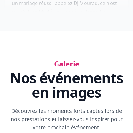
Youcef
Ambiance au rendez-vous
Salut Mourad, on voulait vraiment te remercier
Galerie
pour ce magnifique mariage. L'ambiance était
Nos événements
au rendez-vous du début à la fin ; malgré la
en images
présence de l'orchestre, les invités te
réclamaient que toi. Tu as vraiment bien animé
la soirée. Sache que beaucoup de nos invités se
Découvrez les moments forts captés lors de
sont rendus compte de la présence d'un
nos prestations et laissez-vous inspirer pour
orchestre à 2 h du matin, incroyable. Merci mille
votre prochain événement.
fois, tu es au top.